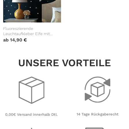
Fluoreszierende
Leuchtaufkleber Elfe mit
Sternen und Punkten,
ab
14,90
€
nachtleuchtende
Wandaufkleber für das
Kinderzimmer
UNSERE VORTEILE
14 Tage Rückgaberecht
0,00€ Versand innerhalb Dtl.