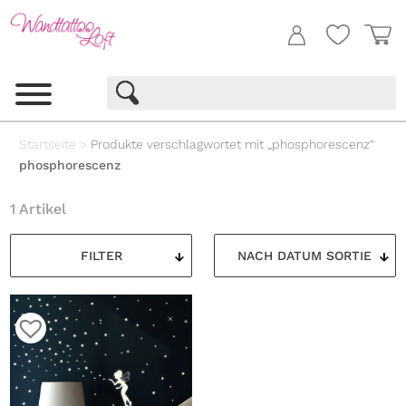
Startseite
>
Produkte verschlagwortet mit „phosphorescenz“
phosphorescenz
1 Artikel
FILTER