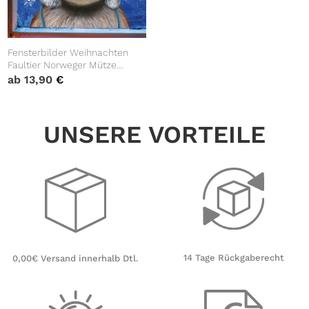
Fensterbilder Weihnachten
Faultier Norweger Mütze
Winter winterlicher
ab
13,90
€
Fensteraufkleber Fensterdeko
Schneeflocken
UNSERE VORTEILE
14 Tage Rückgaberecht
0,00€ Versand innerhalb Dtl.