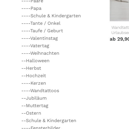
----Paare
----Papa
----Schule & Kindergarten
----Tante / Onkel
Wandtatt
----Taufe / Geburt
Urlaubse
----Valentinstag
ab
29,9
----Vatertag
----Weihnachten
--Halloween
--Herbst
--Hochzeit
----Kerzen
----Wandtattoos
--Jubiläum
--Muttertag
--Ostern
--Schule & Kindergarten
----Fensterbilder