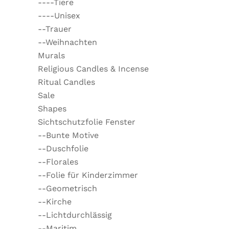
----Tiere
----Unisex
--Trauer
--Weihnachten
Murals
Religious Candles & Incense
Ritual Candles
Sale
Shapes
Sichtschutzfolie Fenster
--Bunte Motive
--Duschfolie
--Florales
--Folie für Kinderzimmer
--Geometrisch
--Kirche
--Lichtdurchlässig
--Maritim