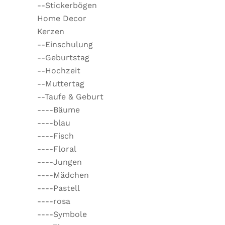
--Stickerbögen
Home Decor
Kerzen
--Einschulung
--Geburtstag
--Hochzeit
--Muttertag
--Taufe & Geburt
----Bäume
----blau
----Fisch
----Floral
----Jungen
----Mädchen
----Pastell
----rosa
----Symbole