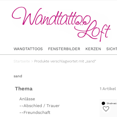
WANDTATTOOS
FENSTERBILDER
KERZEN
SICH
Startseite
>
Produkte verschlagwortet mit „sand“
sand
Thema
1 Artikel
Anlässe
--Abschied / Trauer
--Freundschaft