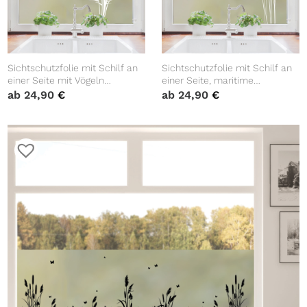
Sichtschutzfolie mit Schilf an
Sichtschutzfolie mit Schilf an
einer Seite mit Vögeln
einer Seite, maritime
maritime Fensterfolie
Fensterfolie, Fensterdeko
ab
24,90
€
ab
24,90
€
Fensterdeko Milchglasfolie
Milchglasfolie