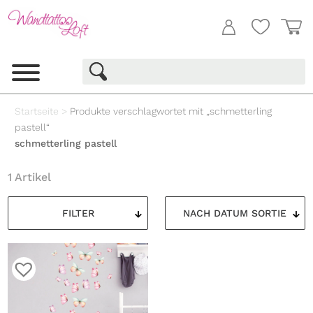
Startseite
>
Produkte verschlagwortet mit „schmetterling
pastell“
schmetterling pastell
1 Artikel
FILTER