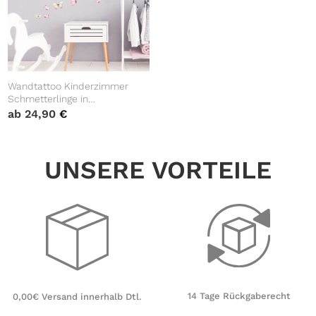
Wandtattoo Kinderzimmer
Schmetterlinge in
Pastellfarben Trend pastell
ab
24,90
€
Kinderzimmerdeko
Babyzimmer
UNSERE VORTEILE
14 Tage Rückgaberecht
0,00€ Versand innerhalb Dtl.