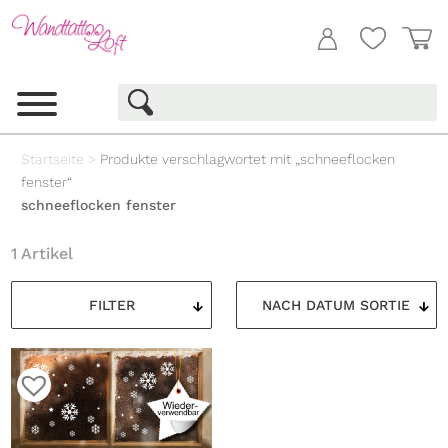
Startseite
>
Produkte verschlagwortet mit „schneeflocken
fenster“
schneeflocken fenster
1 Artikel
FILTER