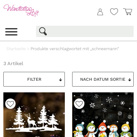
Startseite
>
Produkte verschlagwortet mit „schneemann“
3 Artikel
FILTER