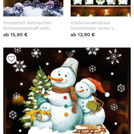
Fensterbild Weihnachten
Wiederverwendbare
Schneelandschaft weiß
Fensterbilder Winter 5
Aufkleber
Schneemänner und
ab
15,90
€
ab
13,90
€
Schneeflocken
Fensteraufkleber