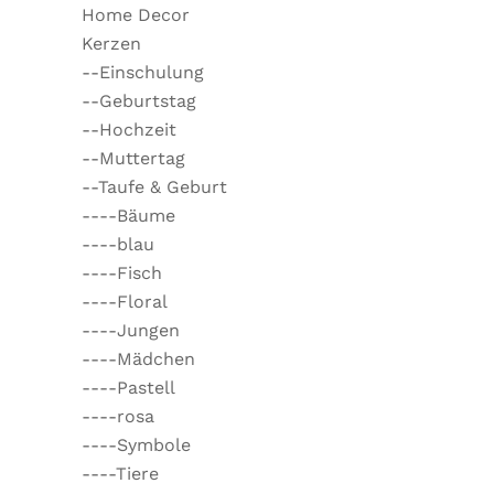
Home Decor
Kerzen
--Einschulung
--Geburtstag
--Hochzeit
--Muttertag
--Taufe & Geburt
----Bäume
----blau
----Fisch
----Floral
----Jungen
----Mädchen
----Pastell
----rosa
----Symbole
----Tiere