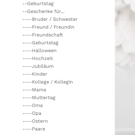
--Geburtstag
--Geschenke für...
----Bruder / Schwester
----Freund / Freundin
----Freundschaft
----Geburtstag
----Halloween
----Hochzeit
----Jubiläum
----Kinder
----Kollege / Kollegin
----Mama
----Muttertag
----Oma
----Opa
----Ostern
----Paare