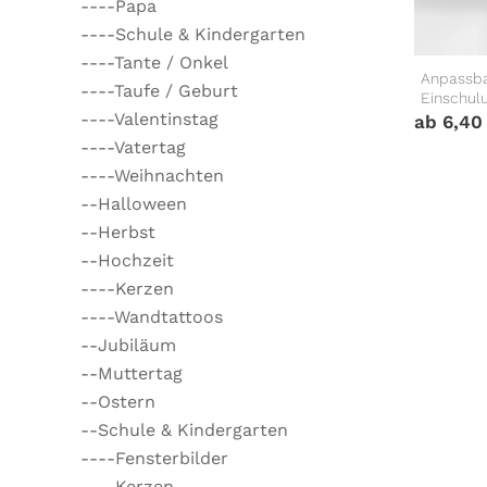
----Papa
----Schule & Kindergarten
----Tante / Onkel
Anpassba
----Taufe / Geburt
Einschul
----Valentinstag
ab
6,4
----Vatertag
----Weihnachten
--Halloween
--Herbst
--Hochzeit
----Kerzen
----Wandtattoos
--Jubiläum
--Muttertag
--Ostern
--Schule & Kindergarten
----Fensterbilder
----Kerzen