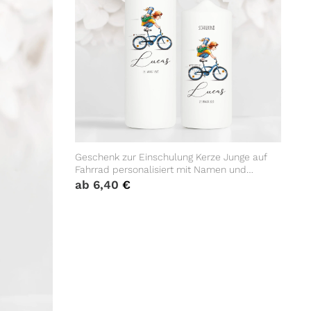
Geschenk zur Einschulung Kerze Junge auf
Fahrrad personalisiert mit Namen und
Datum anpassbares Einschulungsgeschenk
ab
6,40
€
Jungen