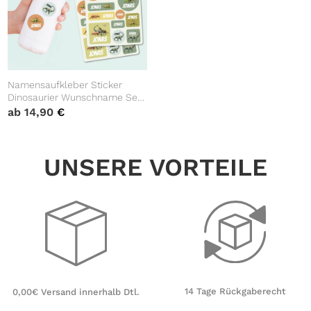
Namensaufkleber Sticker
Dinosaurier Wunschname Set
Aufkleber Dinos Schule
ab
14,90
€
Kindergarten Aufkleberset
Wunschname Einschulung
Bücheraufkleber
UNSERE VORTEILE
14 Tage Rückgaberecht
0,00€ Versand innerhalb Dtl.