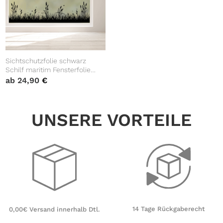
Sichtschutzfolie schwarz
Schilf maritim Fensterfolie
Fensterdeko Milchglasfolie
ab
24,90
€
Wiederverwendbar
Sichtschutz
UNSERE VORTEILE
14 Tage Rückgaberecht
0,00€ Versand innerhalb Dtl.