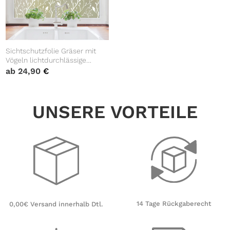
Sichtschutzfolie Gräser mit
Vögeln lichtdurchlässige
Fensterfolie Fensterdeko
ab
24,90
€
Milchglasfolie
Wiederverwendbar
UNSERE VORTEILE
14 Tage Rückgaberecht
0,00€ Versand innerhalb Dtl.