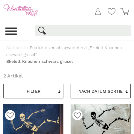
Startseite
>
Produkte verschlagwortet mit „Skelett Knochen
schwarz grusel“
Skelett Knochen schwarz grusel
2 Artikel
FILTER