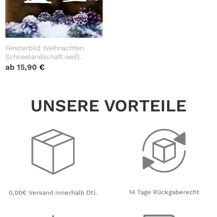
Fensterbild Weihnachten
Schneelandschaft weiß
Aufkleber
ab
15,90
€
UNSERE VORTEILE
14 Tage Rückgaberecht
0,00€ Versand innerhalb Dtl.