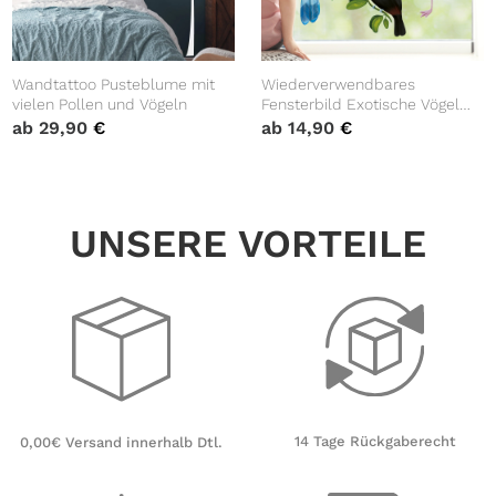
Wandtattoo Pusteblume mit
Wiederverwendbares
vielen Pollen und Vögeln
Fensterbild Exotische Vögel
Vogelset Fensteraufkleber
ab
29,90
€
ab
14,90
€
Kinderzimmer Baby Kind,
Frühlingsdeko,Sommer,
Papagei, Flamingo
UNSERE VORTEILE
14 Tage Rückgaberecht
0,00€ Versand innerhalb Dtl.