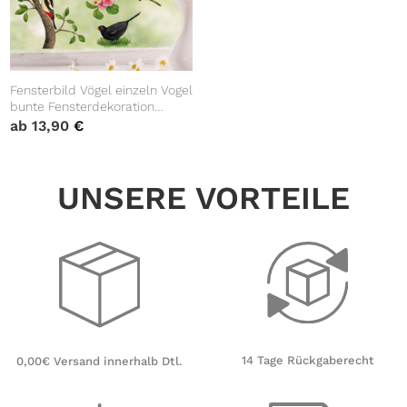
Fensterbild Vögel einzeln Vogel
bunte Fensterdekoration
wiederverwendbare
ab
13,90
€
Fenstersticker, Osterdeko,
Frühlingsdeko Frühling Ostern
UNSERE VORTEILE
14 Tage Rückgaberecht
0,00€ Versand innerhalb Dtl.