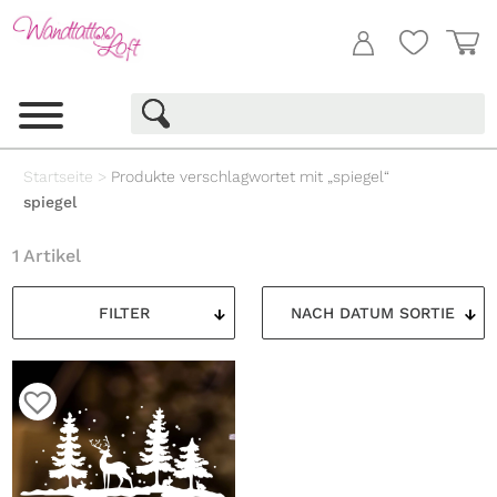
Startseite
>
Produkte verschlagwortet mit „spiegel“
spiegel
1 Artikel
FILTER