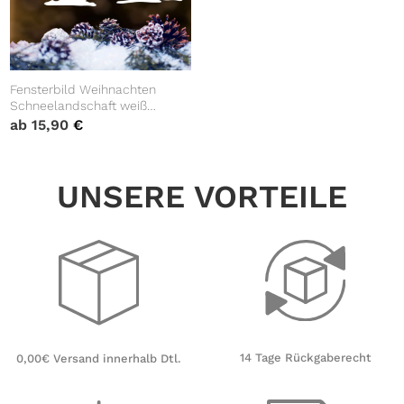
Fensterbild Weihnachten
Schneelandschaft weiß
Aufkleber
ab
15,90
€
UNSERE VORTEILE
14 Tage Rückgaberecht
0,00€ Versand innerhalb Dtl.