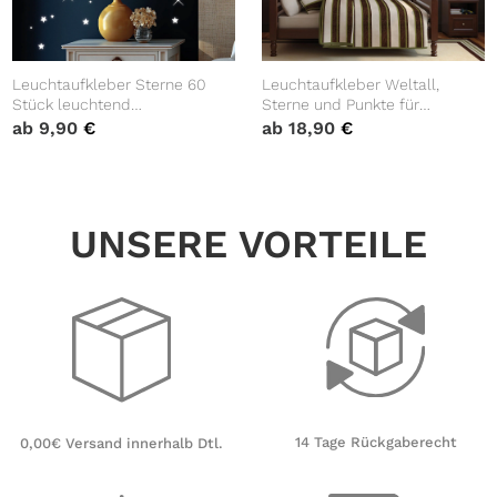
Leuchtaufkleber Sterne 60
Leuchtaufkleber Weltall,
Stück leuchtend
Sterne und Punkte für
fluoreszierend Dekoration
Sternenhimmel Wandtattoo
ab
9,90
€
ab
18,90
€
Sternenhimmel Wandtattoo
Kinderzimmer leuchtend
Kinderzimmer
fluoreszierend Dekoration
UNSERE VORTEILE
14 Tage Rückgaberecht
0,00€ Versand innerhalb Dtl.