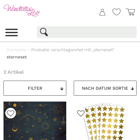
Startseite
>
Produkte verschlagwortet mit „sterneset“
sterneset
2 Artikel
FILTER