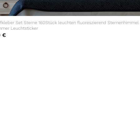
fkleber Set Sterne 160Stück leuchten fluoreszierend Sternenhimmel
mmer Leuchtsticker
0
€