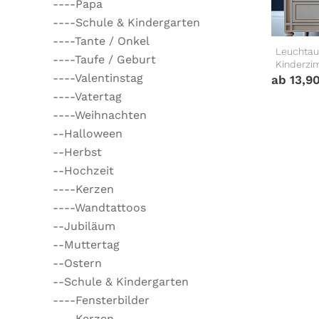
----Papa
----Schule & Kindergarten
----Tante / Onkel
Leuchtau
----Taufe / Geburt
Kinderzi
----Valentinstag
ab
13,9
----Vatertag
----Weihnachten
--Halloween
--Herbst
--Hochzeit
----Kerzen
----Wandtattoos
--Jubiläum
--Muttertag
--Ostern
--Schule & Kindergarten
----Fensterbilder
----Kerzen