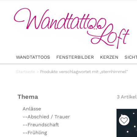
WANDTATTOOS
FENSTERBILDER
KERZEN
SICH
Startseite
>
Produkte verschlagwortet mit „sternhimmel“
Thema
3 Artikel
Anlässe
--Abschied / Trauer
--Freundschaft
--Frühling