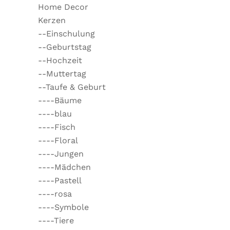
Home Decor
Kerzen
--Einschulung
--Geburtstag
--Hochzeit
--Muttertag
--Taufe & Geburt
----Bäume
----blau
----Fisch
----Floral
----Jungen
----Mädchen
----Pastell
----rosa
----Symbole
----Tiere