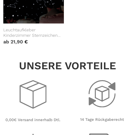
Leuchtaufkleber
Kinderzimmer Sternzeichen
leuchtend, Wanddekoration
ab
21,90
€
Sterne
UNSERE VORTEILE
14 Tage Rückgaberecht
0,00€ Versand innerhalb Dtl.