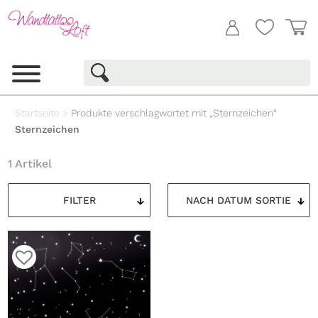
Startseite
>
Produkte verschlagwortet mit „Sternzeichen“
Sternzeichen
1 Artikel
FILTER