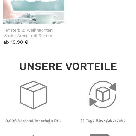
Fensterbild Weihnachten
Winter Amsel mit Schnee
Fensterdeko winterliche
ab
13,90
€
Fensterdekoration
wiederverwendbar
UNSERE VORTEILE
14 Tage Rückgaberecht
0,00€ Versand innerhalb Dtl.