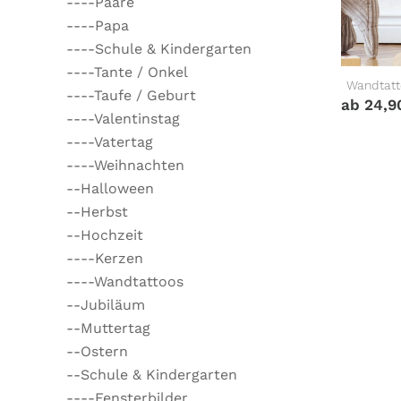
----Paare
----Papa
----Schule & Kindergarten
----Tante / Onkel
Wandtatt
----Taufe / Geburt
ab
24,
----Valentinstag
----Vatertag
----Weihnachten
--Halloween
--Herbst
--Hochzeit
----Kerzen
----Wandtattoos
--Jubiläum
--Muttertag
--Ostern
--Schule & Kindergarten
----Fensterbilder