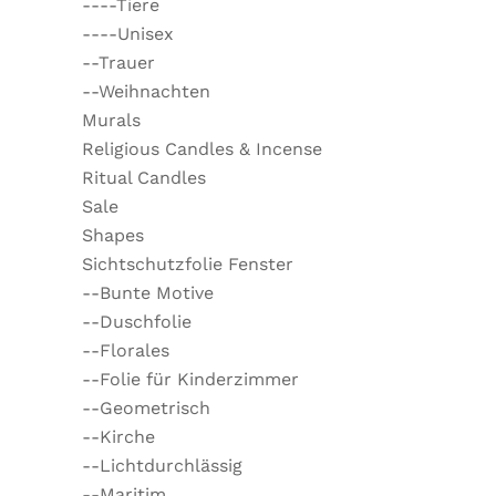
----Tiere
----Unisex
--Trauer
--Weihnachten
Murals
Religious Candles & Incense
Ritual Candles
Sale
Shapes
Sichtschutzfolie Fenster
--Bunte Motive
--Duschfolie
--Florales
--Folie für Kinderzimmer
--Geometrisch
--Kirche
--Lichtdurchlässig
--Maritim