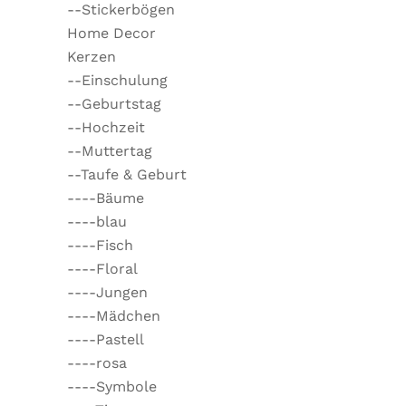
--Stickerbögen
Home Decor
Kerzen
--Einschulung
--Geburtstag
--Hochzeit
--Muttertag
--Taufe & Geburt
----Bäume
----blau
----Fisch
----Floral
----Jungen
----Mädchen
----Pastell
----rosa
----Symbole