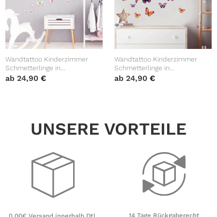
Wandtattoo Kinderzimmer
Wandtattoo Kinderzimmer
Schmetterlinge in
Schmetterlinge in
Pastellfarben Trend pastell
unterschiedlichen Rosa Tönen,
ab
24,90
€
ab
24,90
€
Kinderzimmerdeko
Kinderzimmerdeko,
Babyzimmer
Babyzimmer
UNSERE VORTEILE
14 Tage Rückgaberecht
0,00€ Versand innerhalb Dtl.