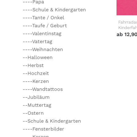
----Papa
----Schule & Kindergarten
----Tante / Onkel
Fahrradau
----Taufe / Geburt
Kinderfa
----Valentinstag
ab
12,9
----Vatertag
----Weihnachten
--Halloween
--Herbst
--Hochzeit
----Kerzen
----Wandtattoos
--Jubiläum
--Muttertag
--Ostern
--Schule & Kindergarten
----Fensterbilder
----Kerzen