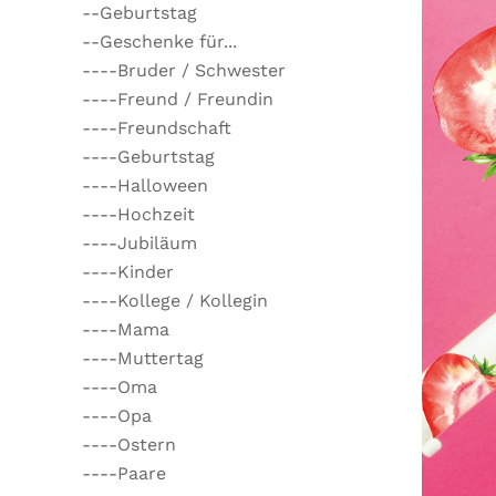
--Geburtstag
--Geschenke für...
----Bruder / Schwester
----Freund / Freundin
----Freundschaft
----Geburtstag
----Halloween
----Hochzeit
----Jubiläum
----Kinder
----Kollege / Kollegin
----Mama
----Muttertag
----Oma
----Opa
----Ostern
----Paare