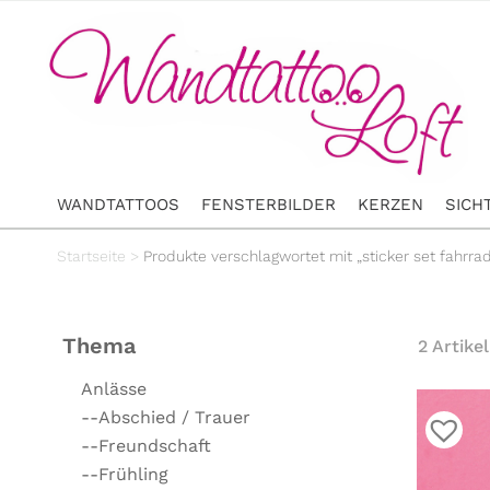
WANDTATTOOS
FENSTERBILDER
KERZEN
SICH
Startseite
>
Produkte verschlagwortet mit „sticker set fahrra
Thema
2 Artikel
Anlässe
--Abschied / Trauer
--Freundschaft
--Frühling