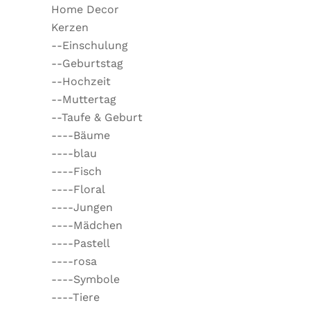
Home Decor
Kerzen
--Einschulung
--Geburtstag
--Hochzeit
--Muttertag
--Taufe & Geburt
----Bäume
----blau
----Fisch
----Floral
----Jungen
----Mädchen
----Pastell
----rosa
----Symbole
----Tiere