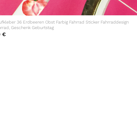
fkleber 36 Erdbeeren Obst Farbig Fahrrad Sticker Fahrraddesign
hrrad, Geschenk Geburtstag
0
€