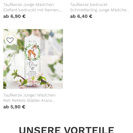
Taufkerze Junge Mädchen
Taufkerze bedruckt
Elefant bedruckt mit Namen,
Schmetterling Junge Mädchen
Datum und auf Wunsch
personalisiert mit Namen
ab
6,90
€
ab
6,40
€
eigenem, vorgegebenem oder
Datum Taufspruch Geschenk
keinem Taufspruch
Kerze zur Taufe
Taufkerze Junge/ Mädchen
Reh Rehkitz Blätter Kranz
bedruckt mit Namen, Datum
ab
5,90
€
und auf Wunsch eigenem,
vorgegebenem oder keinem
Taufspruch
UNSERE VORTEILE