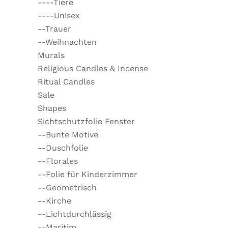
----Tiere
----Unisex
--Trauer
--Weihnachten
Murals
Religious Candles & Incense
Ritual Candles
Sale
Shapes
Sichtschutzfolie Fenster
--Bunte Motive
--Duschfolie
--Florales
--Folie für Kinderzimmer
--Geometrisch
--Kirche
--Lichtdurchlässig
--Maritim