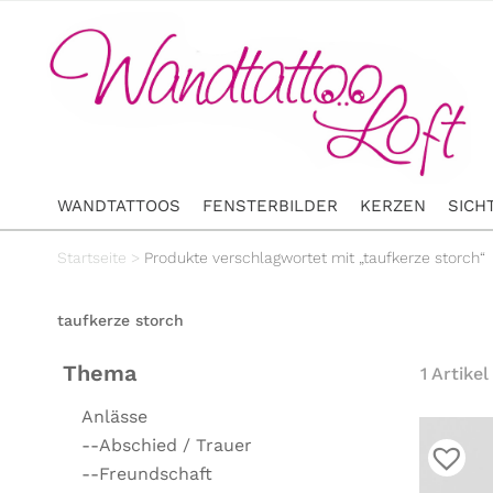
WANDTATTOOS
FENSTERBILDER
KERZEN
SICH
Startseite
>
Produkte verschlagwortet mit „taufkerze storch“
taufkerze storch
Thema
1 Artikel
Anlässe
--Abschied / Trauer
--Freundschaft