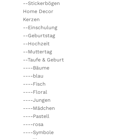
--Stickerbögen
Home Decor
Kerzen
--Einschulung
--Geburtstag
--Hochzeit
--Muttertag
--Taufe & Geburt
----Bäume
----blau
----Fisch
----Floral
----Jungen
----Mädchen
----Pastell
----rosa
----Symbole