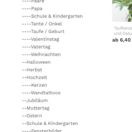
----Paare
----Papa
----Schule & Kindergarten
----Tante / Onkel
Taufkerz
----Taufe / Geburt
und Dat
----Valentinstag
ab
6,4
----Vatertag
----Weihnachten
--Halloween
--Herbst
--Hochzeit
----Kerzen
----Wandtattoos
--Jubiläum
--Muttertag
--Ostern
--Schule & Kindergarten
----Fensterbilder