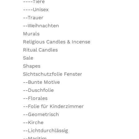
----Tiere
----Unisex
--Trauer
--Weihnachten
Murals
Religious Candles & Incense
Ritual Candles
Sale
Shapes
Sichtschutzfolie Fenster
--Bunte Motive
--Duschfolie
--Florales
--Folie für Kinderzimmer
--Geometrisch
--Kirche
--Lichtdurchlässig
--Maritim