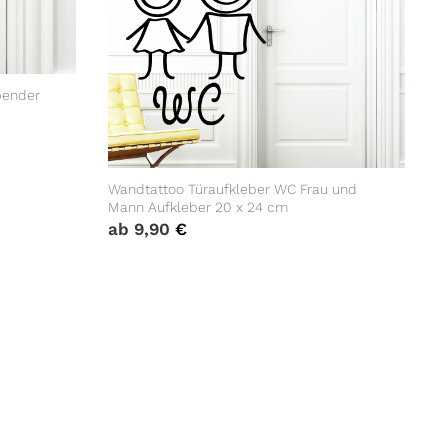
bender
Wandtattoo Türaufkleber WC Frau und
Mann Aufkleber 20 x 24 cm
ab
9,90
€