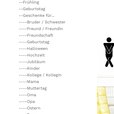
--Frühling
--Geburtstag
--Geschenke für...
----Bruder / Schwester
----Freund / Freundin
----Freundschaft
----Geburtstag
----Halloween
----Hochzeit
----Jubiläum
----Kinder
----Kollege / Kollegin
----Mama
----Muttertag
----Oma
----Opa
----Ostern