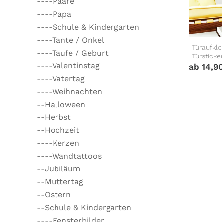
----Paare
----Papa
----Schule & Kindergarten
----Tante / Onkel
Türaufkle
----Taufe / Geburt
Türsticke
----Valentinstag
ab
14,9
----Vatertag
----Weihnachten
--Halloween
--Herbst
--Hochzeit
----Kerzen
----Wandtattoos
--Jubiläum
--Muttertag
--Ostern
--Schule & Kindergarten
----Fensterbilder