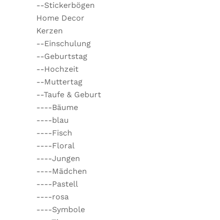
--Stickerbögen
Home Decor
Kerzen
--Einschulung
--Geburtstag
--Hochzeit
--Muttertag
--Taufe & Geburt
----Bäume
----blau
----Fisch
----Floral
----Jungen
----Mädchen
----Pastell
----rosa
----Symbole