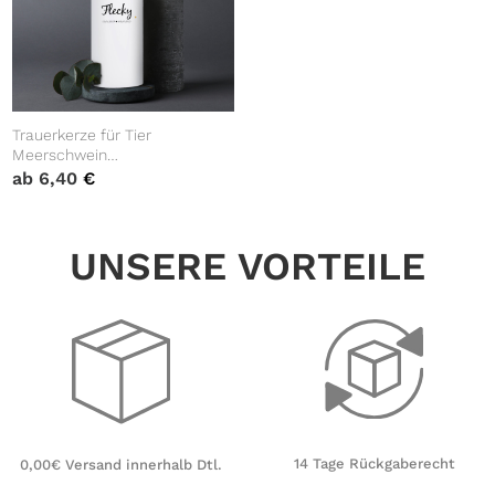
Trauerkerze für Tier
Meerschwein
Meerschweinchen mit
ab
6,40
€
Silhouette personalisiert mit
Namen und Datum
UNSERE VORTEILE
14 Tage Rückgaberecht
0,00€ Versand innerhalb Dtl.