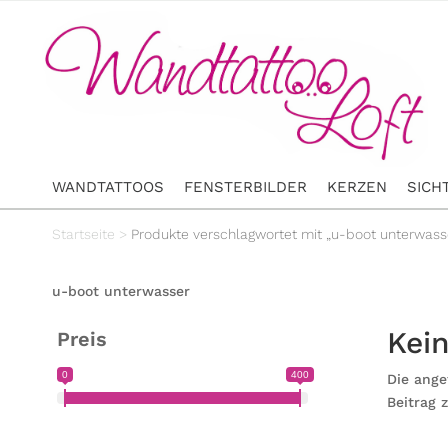
WANDTATTOOS
FENSTERBILDER
KERZEN
SICH
Startseite
>
Produkte verschlagwortet mit „u-boot unterwass
u-boot unterwasser
Kei
Preis
0
400
Die ange
Beitrag 