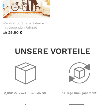
Wandtattoo Straßenlaterne
mit Liebenden Fahrrad
ab
29,90
€
UNSERE VORTEILE
14 Tage Rückgaberecht
0,00€ Versand innerhalb Dtl.