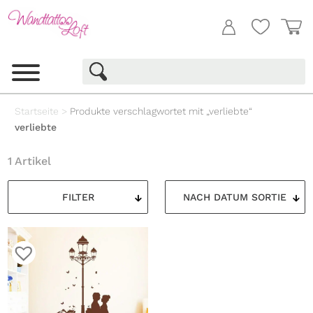
Startseite
>
Produkte verschlagwortet mit „verliebte“
verliebte
1 Artikel
FILTER