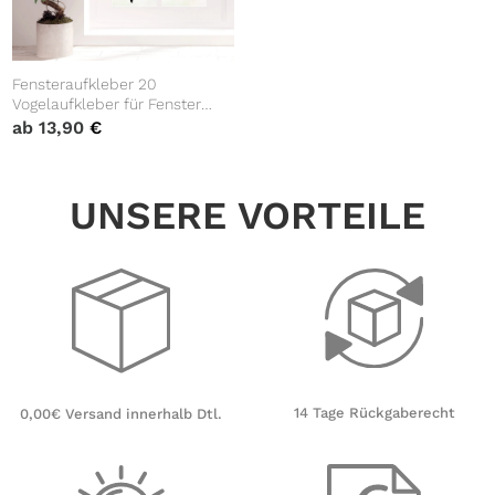
Fensteraufkleber 20
Vogelaufkleber für Fenster
weiß schwarz Vogelschlag
ab
13,90
€
Vogelschutz Glastüren
wiederverwendbar
UNSERE VORTEILE
14 Tage Rückgaberecht
0,00€ Versand innerhalb Dtl.