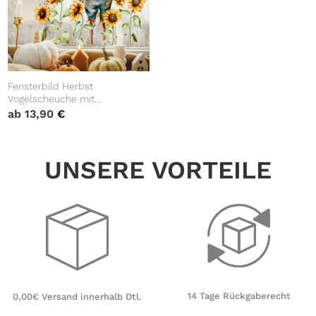
Fensterbild Herbst
Vogelscheuche mit
Sonnenblumen und Blättern
ab
13,90
€
Rabe herbstlicher
Fensteraufkleber Fensterdeko
Eingang Küche Erntedankfest
UNSERE VORTEILE
14 Tage Rückgaberecht
0,00€ Versand innerhalb Dtl.