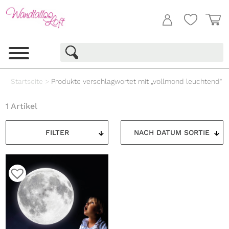
Startseite
>
Produkte verschlagwortet mit „vollmond leuchtend“
1 Artikel
FILTER