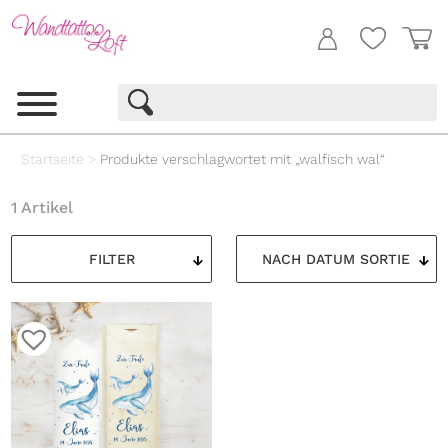
Startseite
>
Produkte verschlagwortet mit „walfisch wal“
1 Artikel
FILTER