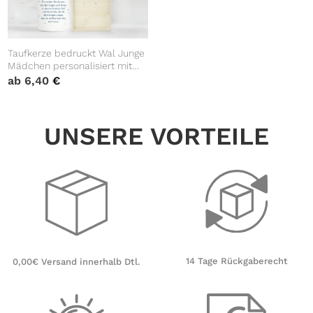
Taufkerze bedruckt Wal Junge
Mädchen personalisiert mit
Namen Datum Taufspruch
ab
6,40
€
Geschenk Kerze zur Taufe
UNSERE VORTEILE
14 Tage Rückgaberecht
0,00€ Versand innerhalb Dtl.