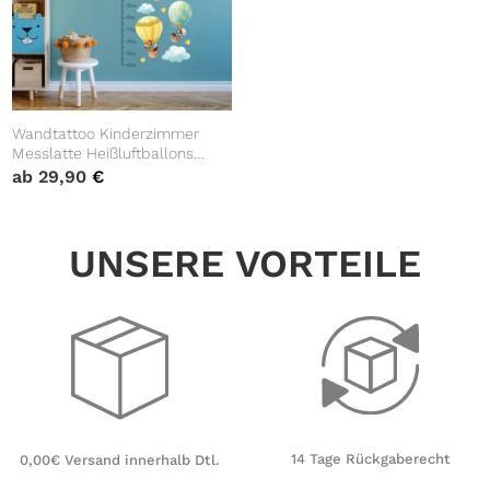
Wandtattoo Kinderzimmer
Messlatte Heißluftballons
Tiere 40 – 180 cm Dekoration
ab
29,90
€
Babyzimmer Kinderzimmer
UNSERE VORTEILE
14 Tage Rückgaberecht
0,00€ Versand innerhalb Dtl.