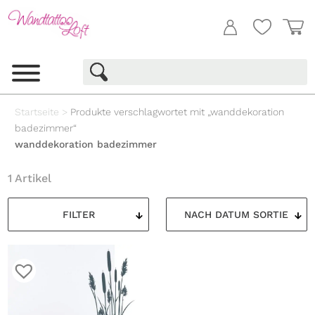
Startseite
>
Produkte verschlagwortet mit „wanddekoration
badezimmer“
wanddekoration badezimmer
1 Artikel
FILTER