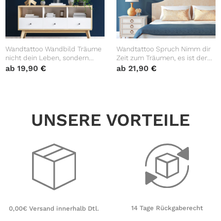
Wandtattoo Wandbild Träume
Wandtattoo Spruch Nimm dir
nicht dein Leben, sondern
Zeit zum Träumen, es ist der
lebe deinen Traum, Aufkleber
Weg zu den Sternen Federn
ab
19,90
€
ab
21,90
€
Wand, Wanddekoration
Federschmuck Zitat Wandbild
Wandaufkleber
UNSERE VORTEILE
14 Tage Rückgaberecht
0,00€ Versand innerhalb Dtl.