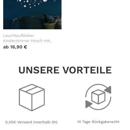
Leuchtaufkleber
Kinderzimmer Hirsch mit
Sternen Leuchtsterne
ab
16,90
€
leuchten im Dunklen
Leuchtsticker Sternenhimmel
UNSERE VORTEILE
14 Tage Rückgaberecht
0,00€ Versand innerhalb Dtl.