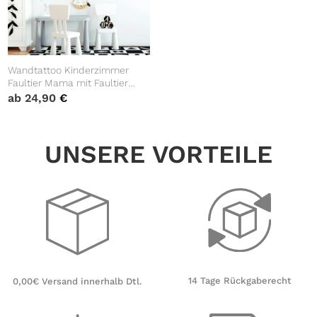
Wandtattoo Kinderzimmer
Faultier Mama mit Faultier
Baby Dekoration Babyzimmer
ab
24,90
€
Wandsticker Wand Aufkleber
UNSERE VORTEILE
14 Tage Rückgaberecht
0,00€ Versand innerhalb Dtl.