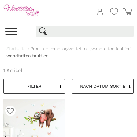
Startseite
>
Produkte verschlagwortet mit „wandtattoo faultier“
wandtattoo faultier
1 Artikel
FILTER