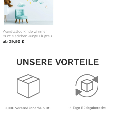
Wandtattoo Kinderzimmer
bunt Mädchen Junge Flugzeug
Bär Wolken Sterne Dekoration
ab
29,90
€
Babyzimmer blau
UNSERE VORTEILE
14 Tage Rückgaberecht
0,00€ Versand innerhalb Dtl.