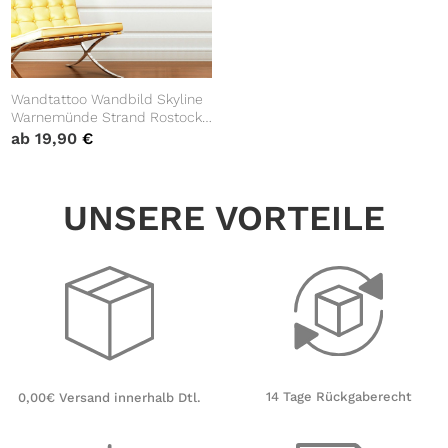
Wandtattoo Wandbild Skyline
Warnemünde Strand Rostock
Heimat Heimatliebe
ab
19,90
€
UNSERE VORTEILE
14 Tage Rückgaberecht
0,00€ Versand innerhalb Dtl.