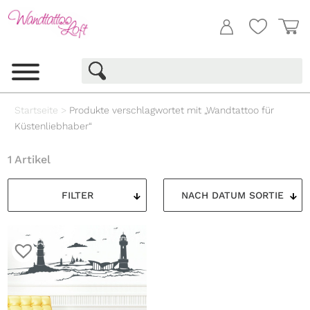
Startseite
>
Produkte verschlagwortet mit „Wandtattoo für
Küstenliebhaber“
1 Artikel
FILTER