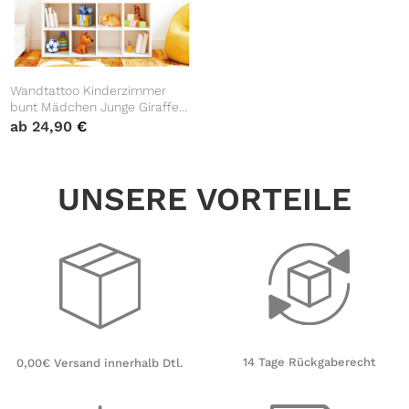
Wandtattoo Kinderzimmer
bunt Mädchen Junge Giraffe
Wolken Möwen Vögel
ab
24,90
€
Dekoration Babyzimmer blau
UNSERE VORTEILE
14 Tage Rückgaberecht
0,00€ Versand innerhalb Dtl.