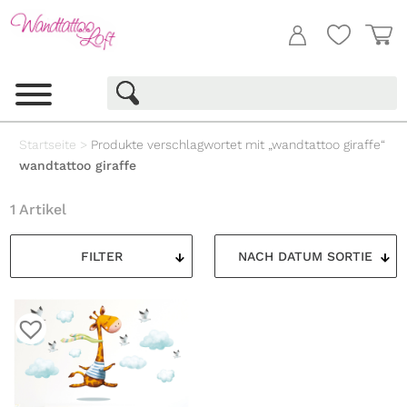
Startseite
>
Produkte verschlagwortet mit „wandtattoo giraffe“
wandtattoo giraffe
1 Artikel
FILTER