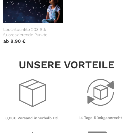
Leuchtpunkte 203 Stk
fluoreszierende Punkte
leuchten im Dunklen,
ab
8,90
€
Sternenhimmel, Dekoration
Kinderzimmer
UNSERE VORTEILE
14 Tage Rückgaberecht
0,00€ Versand innerhalb Dtl.