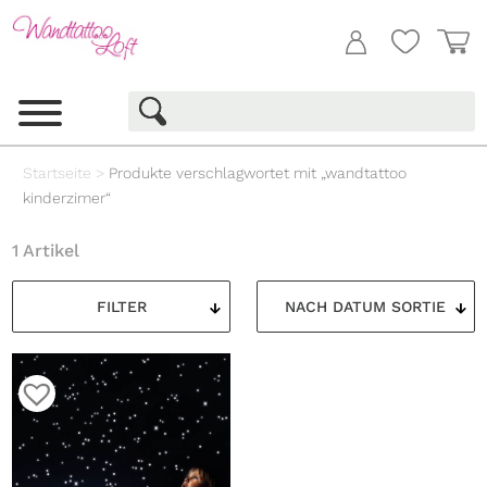
Startseite
>
Produkte verschlagwortet mit „wandtattoo
kinderzimer“
1 Artikel
FILTER