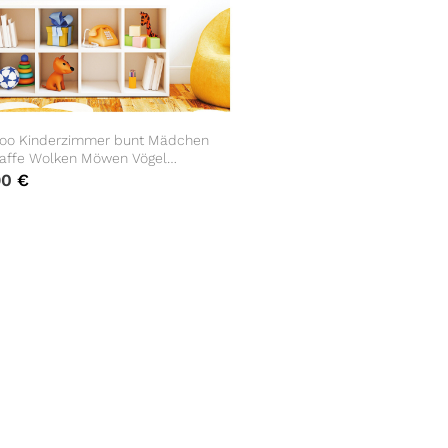
oo Kinderzimmer bunt Mädchen
raffe Wolken Möwen Vögel
on Babyzimmer blau
90
€