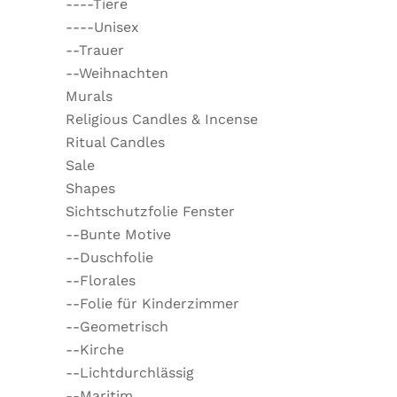
----Tiere
----Unisex
--Trauer
--Weihnachten
Murals
Religious Candles & Incense
Ritual Candles
Sale
Shapes
Sichtschutzfolie Fenster
--Bunte Motive
--Duschfolie
--Florales
--Folie für Kinderzimmer
--Geometrisch
--Kirche
--Lichtdurchlässig
--Maritim