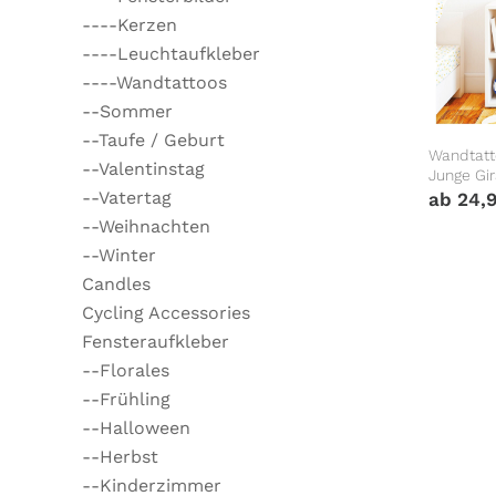
----Kerzen
----Leuchtaufkleber
----Wandtattoos
--Sommer
--Taufe / Geburt
Wandtatt
--Valentinstag
Junge Gi
Dekorati
--Vatertag
ab
24,
--Weihnachten
--Winter
Candles
Cycling Accessories
Fensteraufkleber
--Florales
--Frühling
--Halloween
--Herbst
--Kinderzimmer