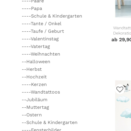
----Paare
----Papa
----Schule & Kindergarten
----Tante / Onkel
Wandtatt
----Taufe / Geburt
Dekorati
----Valentinstag
ab
29,9
----Vatertag
----Weihnachten
--Halloween
--Herbst
--Hochzeit
----Kerzen
----Wandtattoos
--Jubiläum
--Muttertag
--Ostern
--Schule & Kindergarten
----Fensterbilder