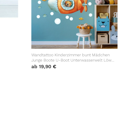
Wandtattoo Kinderzimmer bunt Mädchen
Junge Boote U-Boot Unterwasserwelt Löwe
Eisbär Fische Dekoration Babyzimmer blau
ab
19,90
€