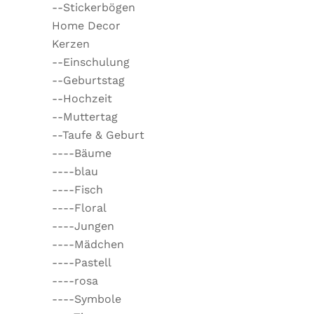
--Stickerbögen
Home Decor
Kerzen
--Einschulung
--Geburtstag
--Hochzeit
--Muttertag
--Taufe & Geburt
----Bäume
----blau
----Fisch
----Floral
----Jungen
----Mädchen
----Pastell
----rosa
----Symbole