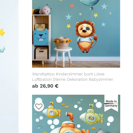
Wandtattoo Kinderzimmer bunt Löwe
Luftballon Sterne Dekoration Babyzimmer
ab
26,90
€