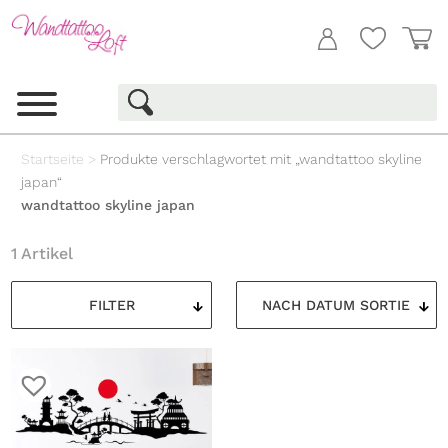
Startseite
>
Produkte verschlagwortet mit „wandtattoo skyline
japan“
wandtattoo skyline japan
1 Artikel
FILTER