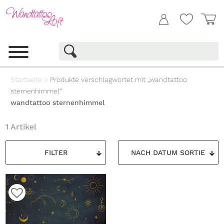
Startseite
>
Produkte verschlagwortet mit „wandtattoo
sternenhimmel“
wandtattoo sternenhimmel
1 Artikel
FILTER