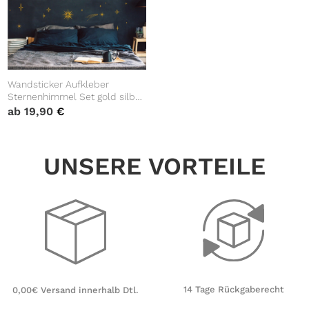
Wandsticker Aufkleber
Sternenhimmel Set gold silber
kupfer Wandaufkleber
ab
19,90
€
Dekosterne Mond Sonne
Sternbild
UNSERE VORTEILE
14 Tage Rückgaberecht
0,00€ Versand innerhalb Dtl.