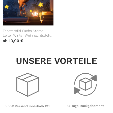
Fensterbild Fuchs Sterne
Leiter Winter Weihnachtsdeko
Mond Kinderzimmer Fenster
ab
13,90
€
Winterdeko wiederverwendbar
UNSERE VORTEILE
14 Tage Rückgaberecht
0,00€ Versand innerhalb Dtl.