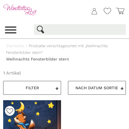
Startseite
>
Produkte verschlagwortet mit „Weihnachts
Fensterbilder stern“
Weihnachts Fensterbilder stern
1 Artikel
FILTER