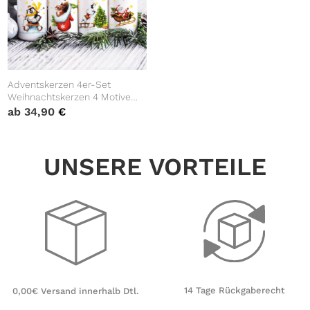
Adventskerzen 4er-Set
Weihnachtskerzen 4 Motive
Weihnachtsmann Wintertiere
ab
34,90
€
Advent Kalenderkerzen
Adventsgesteck
UNSERE VORTEILE
14 Tage Rückgaberecht
0,00€ Versand innerhalb Dtl.