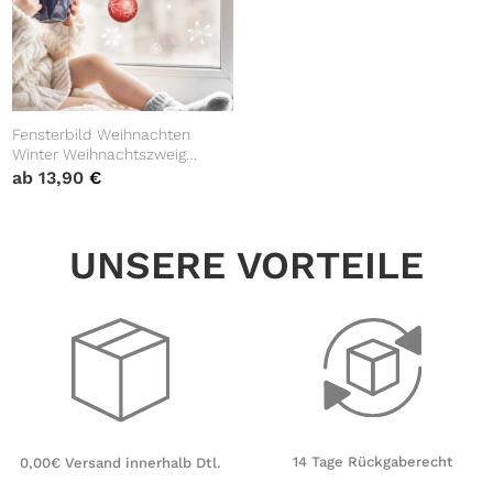
Fensterbild Weihnachten
Winter Weihnachtszweig
Tannen Vögel Kugeln
ab
13,90
€
Kinderzimmer Fensterdeko
wiederverwendbar
UNSERE VORTEILE
14 Tage Rückgaberecht
0,00€ Versand innerhalb Dtl.