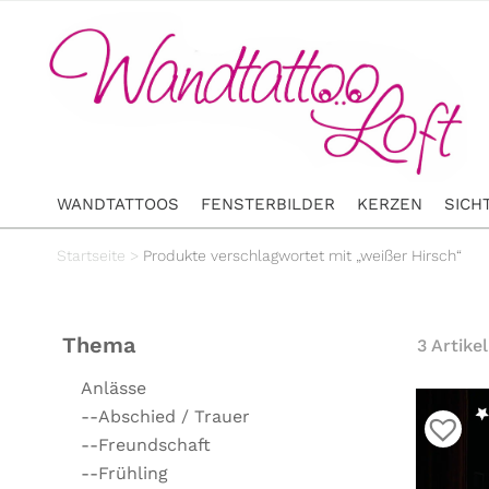
WANDTATTOOS
FENSTERBILDER
KERZEN
SICH
Startseite
>
Produkte verschlagwortet mit „weißer Hirsch“
Thema
3 Artikel
Anlässe
--Abschied / Trauer
--Freundschaft
--Frühling