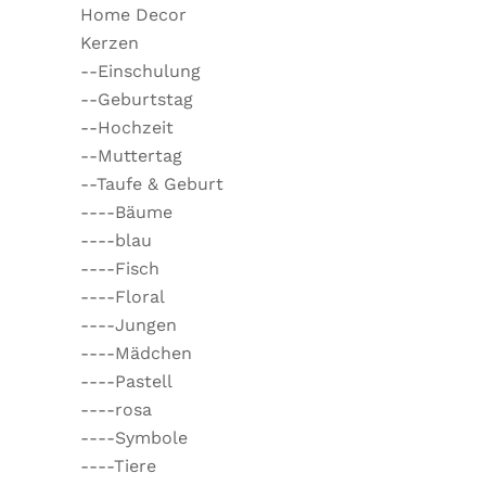
Home Decor
Kerzen
--Einschulung
--Geburtstag
--Hochzeit
--Muttertag
--Taufe & Geburt
----Bäume
----blau
----Fisch
----Floral
----Jungen
----Mädchen
----Pastell
----rosa
----Symbole
----Tiere