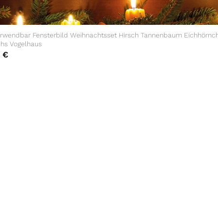
rwendbar Fensterbild Weihnachtsset Hirsch Tannenbaum Eichhörnc
chs Vogelhaus
0
€