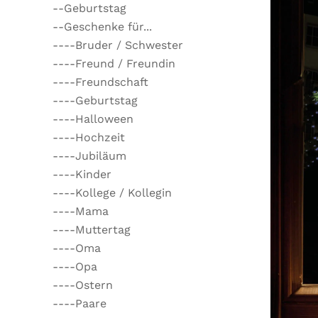
--Geburtstag
--Geschenke für...
----Bruder / Schwester
----Freund / Freundin
----Freundschaft
----Geburtstag
----Halloween
----Hochzeit
----Jubiläum
----Kinder
----Kollege / Kollegin
----Mama
----Muttertag
----Oma
----Opa
----Ostern
----Paare