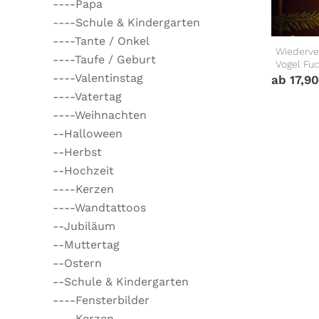
----Papa
----Schule & Kindergarten
----Tante / Onkel
Wiederve
----Taufe / Geburt
Vogel Fu
----Valentinstag
ab
17,9
----Vatertag
----Weihnachten
--Halloween
--Herbst
--Hochzeit
----Kerzen
----Wandtattoos
--Jubiläum
--Muttertag
--Ostern
--Schule & Kindergarten
----Fensterbilder
----Kerzen